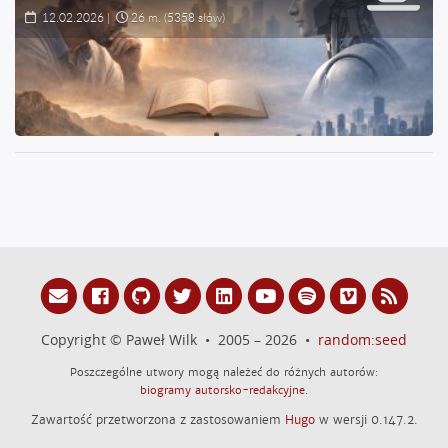
12.02.2026
|
26 m.
(5358 słów)
Copyright © Paweł Wilk • 2005 – 2026 •
random:seed
Poszczególne utwory mogą należeć do różnych autorów:
biogramy autorsko-redakcyjne
.
Zawartość przetworzona z zastosowaniem
Hugo
w wersji 0.147.2.