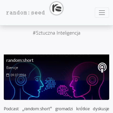
Nawig
random:seed
#Sztuczna Inteligencja
random:short
Esencje
09.07.2026
Podcast „random:short” gromadzi krótkie dyskusje