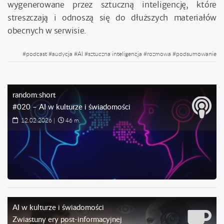
wygenerowane przez sztuczną inteligencję, które
streszczają i odnoszą się do dłuższych materiałów
obecnych w serwisie.
#
podcast
#
audycja
#
AI
#
sztuczna inteligencja
#
rozmowa
#
podsumowanie
random:short
#020 – AI w kulturze i świadomości
12.02.2026
|
46 m.
AI w kulturze i świadomości
Zwiastuny ery post-informacyjnej