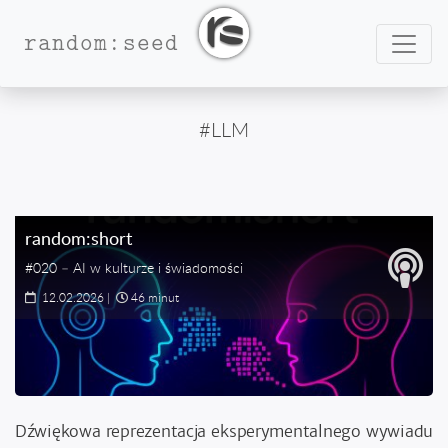
Nawig
random:seed
#LLM
random:short
#020 – AI w kulturze i świadomości
12.02.2026
|
46 minut
Dźwiękowa reprezentacja eksperymentalnego wywiadu