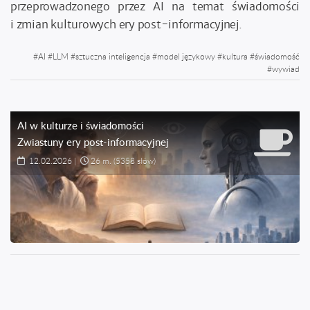
przeprowadzonego przez AI na temat świadomości
i zmian kulturowych ery post-informacyjnej.
#
AI
#
LLM
#
sztuczna inteligencja
#
model językowy
#
kultura
#
świadomość
#
wywiad
AI w kulturze i świadomości
Zwiastuny ery post-informacyjnej
12.02.2026
|
26 m.
(5358 słów)