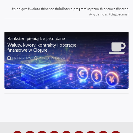
#
pieniądz
#
waluta
#
finanse
#
biblioteka programistyczna
#
kontrakt
#
fintech
#
wydajność
#
BigDecimal
Bankster: pieniądze jako dane
Waluty, kwoty, kontrakty i operacje
finansowe w Clojure
07.02.2026
|
9 m.
(1868 słów)