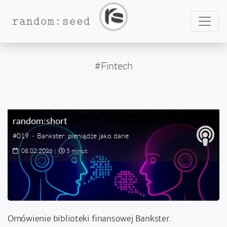
Nawig
random:seed
#Fintech
random:short
#019 – Bankster: pieniądze jako dane
08.02.2026
|
5 minut
Omówienie biblioteki finansowej Bankster.