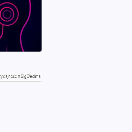
ydajność
#
BigDecimal