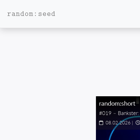
random:seed
random:short
#019 – Bankster: 
08.02.2026
|