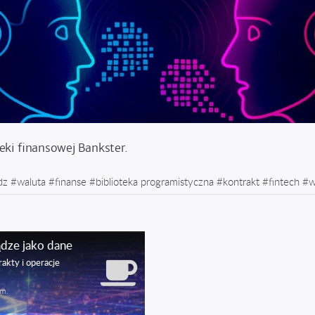
eki finansowej Bankster.
dz
#
waluta
#
finanse
#
biblioteka programistyczna
#
kontrakt
#
fintech
#
w
ądze jako dane
akty i operacje
 m.