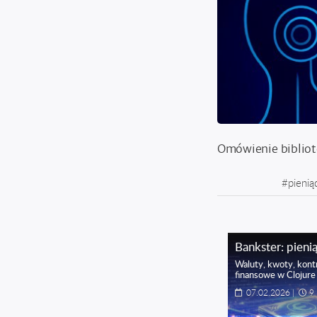
Omówienie bibliot
#
pienią
Bankster: pieni
Waluty, kwoty, kontr
finansowe w Clojure
07.02.2026
|
9