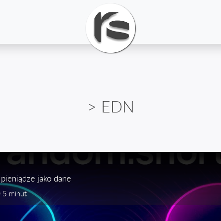
> EDN
pieniądze jako dane
5 minut