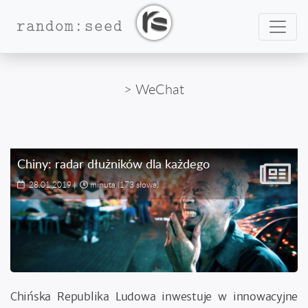
Nawig
random:seed
> WeChat
Chiny: radar dłużników dla każdego
28.01.2019
|
minuta
(173 słowa)
Chińska Republika Ludowa inwestuje w innowacyjne