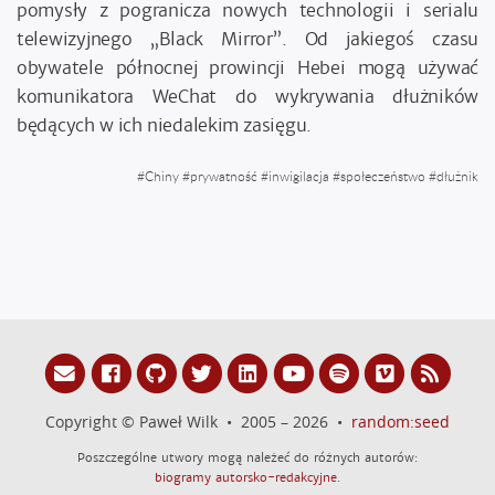
pomysły z pogranicza nowych technologii i serialu
telewizyjnego „Black Mirror”. Od jakiegoś czasu
obywatele północnej prowincji Hebei mogą używać
komunikatora WeChat do wykrywania dłużników
będących w ich niedalekim zasięgu.
#
Chiny
#
prywatność
#
inwigilacja
#
społeczeństwo
#
dłużnik
Copyright © Paweł Wilk • 2005 – 2026 •
random:seed
Poszczególne utwory mogą należeć do różnych autorów:
biogramy autorsko-redakcyjne
.